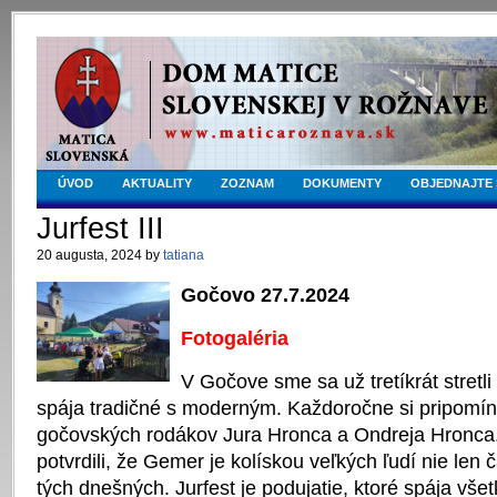
ÚVOD
AKTUALITY
ZOZNAM
DOKUMENTY
OBJEDNAJTE 
Jurfest III
20 augusta, 2024 by
tatiana
Gočovo 27.7.2024
Fotogaléria
V Gočove sme sa už tretíkrát stretli 
spája tradičné s moderným. Každoročne si pripom
gočovských rodákov Jura Hronca a Ondreja Hronca. B
potvrdili, že Gemer je kolískou veľkých ľudí nie len 
tých dnešných. Jurfest je podujatie, ktoré spája vše