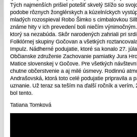
Tých najmenších prišiel potešiť skvelý Slížo so svoj
podobe rôznych žonglérskych a kúzelníckych vystúp
mladých rozospieval Robo Šimko s cimbalovkou Si
známe hity v ich prevedení boli niečím výnimočným. 
ktorý sa nezabúda. Skôr narodených zahriali pri srd
Folklórnej skupiny Gočovan a všetkých roztancova
Impulz. Nádherné podujatie, ktoré sa konalo 27. júl
Občianske združenie Zachovanie pamiatky Jura Hro
Matice slovenskej v Gočove. Pre všetkých návštevn
chutne občerstvenie a aj milé úsmevy. Rodinnú atmo
Andrašovská, ktorá toto celé podujatie pripravila a p
uznanie. Už teraz sa teším na ďalší ročník a verím,
bol tento.
Tatiana Tomková