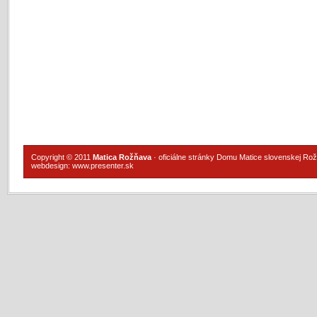
Copyright © 2011
Matica Rožňava
· oficiálne stránky Domu Matice slovenskej Ro
webdesign:
www.presenter.sk