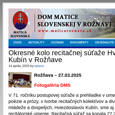
ÚVOD
AKTUALITY
ZOZNAM
DOKUMENTY
OBJEDNAJTE 
Okresné kolo recitačnej súťaže H
Kubín v Rožňave
14 apríla, 2025 by
tatiana
Rožňava – 27.03.2025
Fotogaléria DMS
V 71. ročníku postupovej súťaže a prehliadke v u
poézie a prózy, v tvorbe recitačných kolektívov a div
mládeže a dospelých, Hviezdoslavov Kubín, sme aj t
recitátorské umenie. Recitačná súťaž sa konala 27.