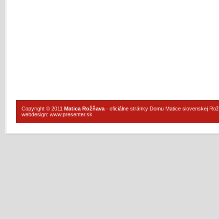
Copyright © 2011
Matica Rožňava
· oficiálne stránky Domu Matice slovenskej Ro
webdesign:
www.presenter.sk