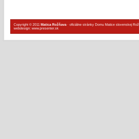
Copyright © 2011
Matica Rožňava
· oficiálne stránky Domu Matice slovenskej Ro
webdesign:
www.presenter.sk