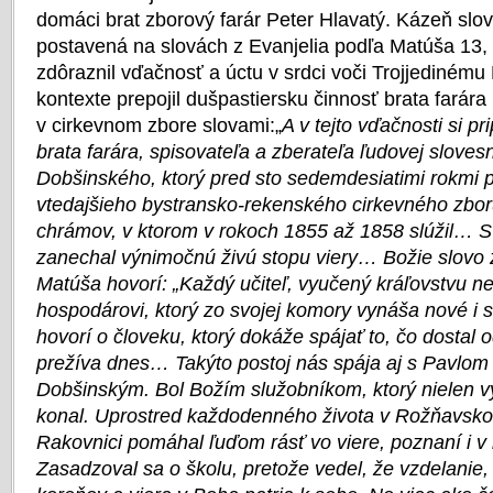
domáci brat zborový farár Peter Hlavatý. Kázeň slo
postavená na slovách z Evanjelia podľa Matúša 13, 5
zdôraznil vďačnosť a úctu v srdci voči Trojjediném
kontexte prepojil dušpastiersku činnosť brata farár
v cirkevnom zbore slovami:„
A v tejto vďačnosti si p
brata farára, spisovateľa a zberateľa ľudovej slove
Dobšinského, ktorý pred sto sedemdesiatimi rokmi pr
vtedajšieho bystransko-rekenského cirkevného zbor
chrámov, v ktorom v rokoch 1855 až 1858 slúžil… 
zanechal výnimočnú živú stopu viery… Božie slovo 
Matúša hovorí: „Každý učiteľ, vyučený kráľovstvu 
hospodárovi, ktorý zo svojej komory vynáša nové i s
hovorí o človeku, ktorý dokáže spájať to, čo dostal 
prežíva dnes… Takýto postoj nás spája aj s Pavl
Dobšinským. Bol Božím služobníkom, ktorý nielen vy
konal. Uprostred každodenného života v Rožňavsk
Rakovnici pomáhal ľuďom rásť vo viere, poznaní i 
Zasadzoval sa o školu, pretože vedel, že vzdelanie,