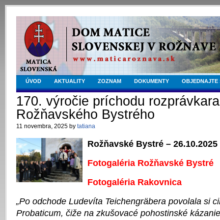
ÚVOD
AKTUALITY
ZOZNAM
DOKUMENTY
OBJEDNAJTE 
170. výročie príchodu rozprávkara
Rožňavského Bystrého
11 novembra, 2025 by
tatiana
Rožňavské Bystré – 26.10.2025
Fotogaléria Rožňavské Bystré
Fotogaléria Rakovnica
„Po odchode Ludevíta Teichengräbera povolala si c
Probaticum, čiže na zkušovacé pohostinské kázani