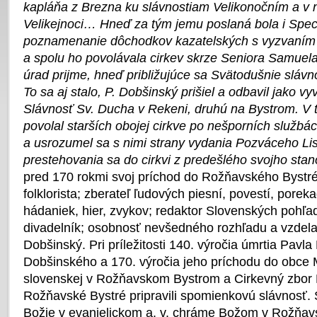
kapláňa z Brezna ku slávnostiam Velikonočním a v 
Velikejnoci… Hneď za tým jemu poslaná bola i Specif
poznamenanie dôchodkov kazatelských s vyzvaním č
a spolu ho povolávala cirkev skrze Seniora Samuela
úrad prijme, hneď približujúce sa Svätodušnie slávno
To sa aj stalo, P. Dobšinský prišiel a odbavil jako v
Slávnosť Sv. Ducha v Rekeni, druhú na Bystrom. V 
povolal starších obojej cirkve po nešporních službá
a usrozumel sa s nimi strany vydania Pozváceho Lis
prestehovania sa do cirkvi z predešlého svojho stan
pred 170 rokmi svoj príchod do Rožňavského Bystr
folklorista; zberateľ ľudových piesní, povestí, porekad
hádaniek, hier, zvykov; redaktor Slovenských pohľad
divadelník; osobnosť nevšedného rozhľadu a vzdel
Dobšinský. Pri príležitosti 140. výročia úmrtia Pavl
Dobšinského a 170. výročia jeho príchodu do obce 
slovenskej v Rožňavskom Bystrom a Cirkevný zbo
Rožňavské Bystré pripravili spomienkovú slávnosť. 
Božie v evanjelickom a. v. chráme Božom v Rožňav