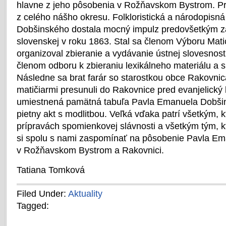
hlavne z jeho pôsobenia v Rožňavskom Bystrom. Prít
z celého nášho okresu. Folkloristická a národopisn
Dobšinského dostala mocný impulz predovšetkým z
slovenskej v roku 1863. Stal sa členom Výboru Mati
organizoval zbieranie a vydávanie ústnej slovesnost
členom odboru k zbieraniu lexikálneho materiálu a 
Následne sa brat farár so starostkou obce Rakovni
matičiarmi presunuli do Rakovnice pred evanjelický k
umiestnená pamätná tabuľa Pavla Emanuela Dobšin
pietny akt s modlitbou. Veľká vďaka patrí všetkým, kt
prípravách spomienkovej slávnosti a všetkým tým, ktor
si spolu s nami zaspomínať na pôsobenie Pavla E
v Rožňavskom Bystrom a Rakovnici.
Tatiana Tomková
Filed Under:
Aktuality
Tagged: