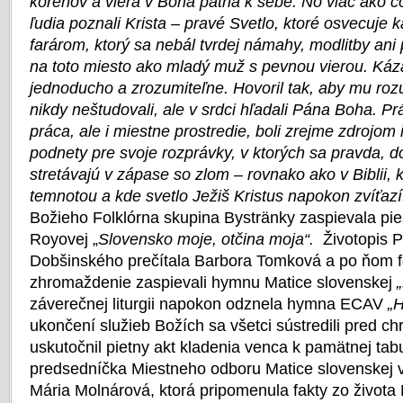
koreňov a viera v Boha patria k sebe. No viac ako č
ľudia poznali Krista – pravé Svetlo, ktoré osvecuje 
farárom, ktorý sa nebál tvrdej námahy, modlitby ani 
na toto miesto ako mladý muž s pevnou vierou. Káz
jednoducho a zrozumiteľne. Hovoril tak, aby mu rozu
nikdy neštudovali, ale v srdci hľadali Pána Boha. Pr
práca, ale i miestne prostredie, boli zrejme zdrojom 
podnety pre svoje rozprávky, v ktorých sa pravda, d
stretávajú v zápase so zlom – rovnako ako v Biblii, 
temnotou a kde svetlo Ježiš Kristus napokon zvíťazí
Božieho Folklórna skupina Bystränky zaspievala pie
Royovej „
Slovensko
moje, otčina moja“.
Životopis 
Dobšinského prečítala Barbora Tomková a po ňom f
zhromaždenie zaspievali hymnu Matice slovenskej
záverečnej liturgii napokon odznela hymna ECAV
„
ukončení služieb Božích sa všetci sústredili pred 
uskutočnil pietny akt kladenia venca k pamätnej tabu
predsedníčka Miestneho odboru Matice slovenskej
Mária Molnárová, ktorá pripomenula fakty zo života