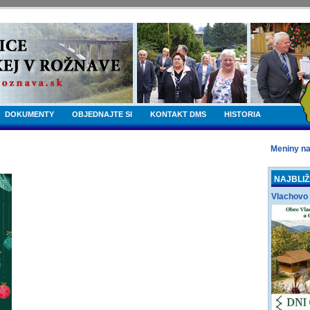
DOKUMENTY
OBJEDNAJTE SI
KONTAKT DMS
HISTORIA
Meniny n
NAJBLIŽ
Vlachovo 