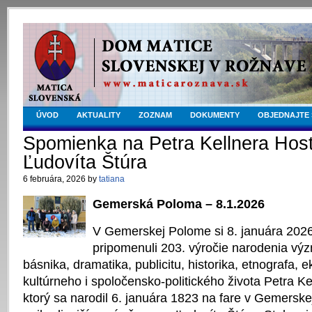
ÚVOD
AKTUALITY
ZOZNAM
DOKUMENTY
OBJEDNAJTE 
Spomienka na Petra Kellnera Hos
Ľudovíta Štúra
6 februára, 2026 by
tatiana
Gemerská Poloma – 8.1.2026
V Gemerskej Polome si 8. januára 2026
pripomenuli 203. výročie narodenia v
básnika, dramatika, publicitu, historika, etnografa,
kultúrneho i spoločensko-politického života Petra K
ktorý sa narodil 6. januára 1823 na fare v Gemersk