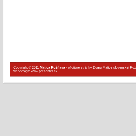
Copyright © 2011
Matica Rožňava
· oficiálne stránky Domu Matice slovenskej Ro
webdesign:
www.presenter.sk