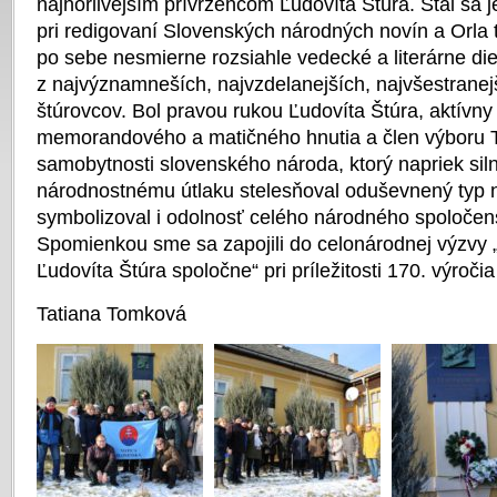
najhorlivejším prívržencom Ľudovíta Štúra. Stal sa
pri redigovaní Slovenských národných novín a Orla
po sebe nesmierne rozsiahle vedecké a literárne di
z najvýznamneších, najvzdelanejších, najvšestranej
štúrovcov. Bol pravou rukou Ľudovíta Štúra, aktívny
memorandového a matičného hnutia a člen výboru T
samobytnosti slovenského národa, ktorý napriek si
národnostnému útlaku stelesňoval oduševnený typ 
symbolizoval i odolnosť celého národného spoločen
Spomienkou sme sa zapojili do celonárodnej výzvy
Ľudovíta Štúra spoločne“ pri príležitosti 170. výroči
Tatiana Tomková