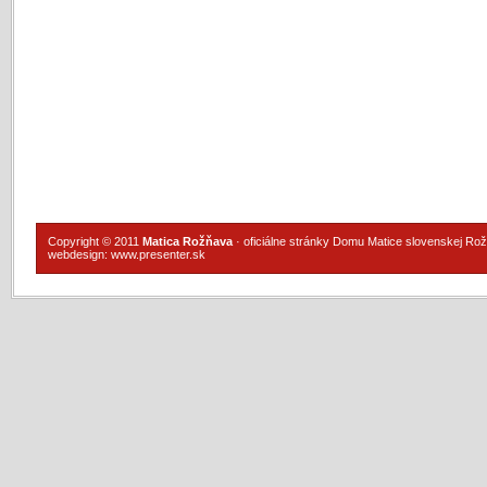
Copyright © 2011
Matica Rožňava
· oficiálne stránky Domu Matice slovenskej Ro
webdesign:
www.presenter.sk