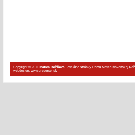
Copyright © 2011
Matica Rožňava
· oficiálne stránky Domu Matice slovenskej Ro
webdesign:
www.presenter.sk