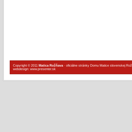
Copyright © 2011
Matica Rožňava
· oficiálne stránky Domu Matice slovenskej Ro
webdesign:
www.presenter.sk