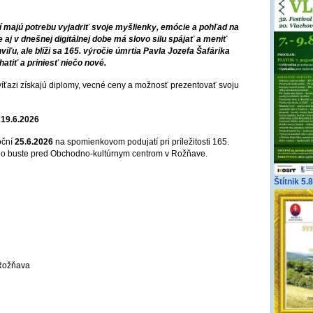
 majú potrebu vyjadriť svoje myšlienky, emócie a pohľad na
e aj v dnešnej digitálnej dobe má slovo silu spájať a meniť
víľu, ale blíži sa 165. výročie úmrtia Pavla Jozefa Šafárika
atiť a priniesť niečo nové.
víťazi získajú diplomy, vecné ceny a možnosť prezentovať svoju
a
19.6.2026
oční
25.6.2026
na spomienkovom podujatí pri príležitosti 165.
jeho buste pred Obchodno-kultúrnym centrom v Rožňave.
Štítnik 5.
 Rožňava