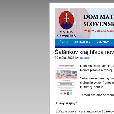
ÚVOD
AKTUALITY
ZOZNAM
Šafárikov kraj hľadá nové
29 mája, 2026 by
tatiana
Dom Matice slovenskej v 
tvorivé písanie a rozvoj
Súťaž nesie meno význam
cieľom je vytvoriť priest
kultúrnej identite.
Témou aktuálneho roční
„Hlasy krajiny“
Súťaž je otvorená pre autorov do 15 rokov.