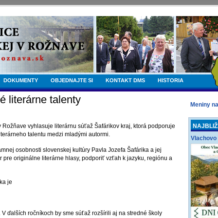
DOKUMENTY
OBJEDNAJTE SI
KONTAKT DMS
HISTORIA
 literárne talenty
Meniny n
Rožňave vyhlasuje literárnu súťaž Šafárikov kraj, ktorá podporuje
NAJBLIŽ
 literárneho talentu medzi mladými autormi.
Vlachovo 
nej osobnosti slovenskej kultúry Pavla Jozefa Šafárika a jej
or pre originálne literárne hlasy, podporiť vzťah k jazyku, regiónu a
ka je
 V ďalších ročníkoch by sme súťaž rozšírili aj na stredné školy