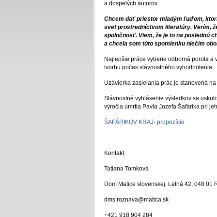
a dospelých autorov.
Chcem dať priestor mladým ľuďom, ktorí
svet prostredníctvom literatúry. Verím, ž
spoločnosť. Viem, že je to na poslednú ch
a chcela som túto spomienku niečím oboh
Najlepšie práce vyberie odborná porota a 
tvorbu počas slávnostného vyhodnotenia.
Uzávierka zasielania prác je stanovená n
Slávnostné vyhlásenie výsledkov sa uskut
výročia úmrtia Pavla Jozefa Šafárika pri 
ŠAFÁRIKOV KRAJ- propozície
Kontakt
Tatiana Tomková
Dom Matice slovenskej, Letná 42, 048 01
dms.roznava@matica.sk
+421 918 904 284