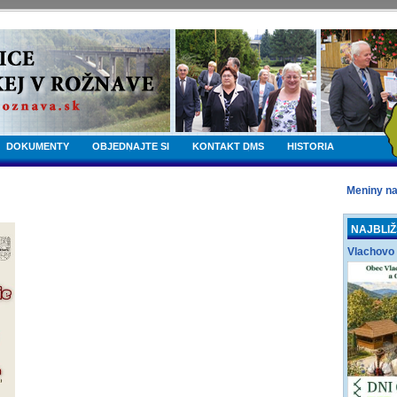
DOKUMENTY
OBJEDNAJTE SI
KONTAKT DMS
HISTORIA
Meniny n
NAJBLIŽ
Vlachovo 