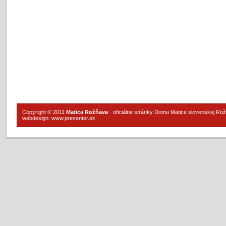
Copyright © 2011
Matica Rožňava
· oficiálne stránky Domu Matice slovenskej Ro
webdesign:
www.presenter.sk