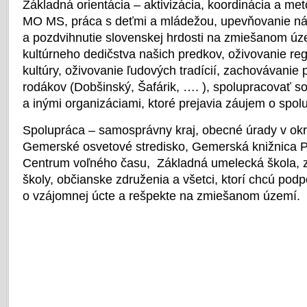
Základná orientácia – aktivizácia, koordinácia a me
MO MS, práca s deťmi a mládežou, upevňovanie n
a pozdvihnutie slovenskej hrdosti na zmiešanom ú
kultúrneho dedičstva našich predkov, oživovanie reg
kultúry, oživovanie ľudových tradícií, zachovávanie
rodákov (Dobšinský, Šafárik, …. ), spolupracovať s
a inými organizáciami, ktoré prejavia záujem o spol
Spolupráca – samosprávny kraj, obecné úrady v ok
Gemerské osvetové stredisko, Gemerská knižnica 
Centrum voľného času, Základná umelecká škola, z
školy, občianske združenia a všetci, ktorí chcú pod
o vzájomnej úcte a rešpekte na zmiešanom území.