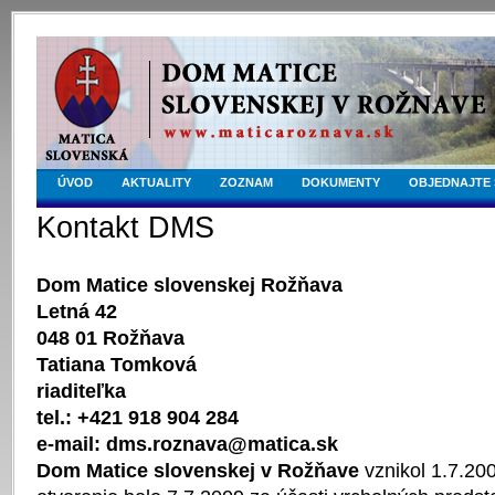
ÚVOD
AKTUALITY
ZOZNAM
DOKUMENTY
OBJEDNAJTE 
Kontakt DMS
Dom Matice slovenskej Rožňava
Letná 42
048 01 Rožňava
Tatiana Tomková
riaditeľka
tel.: +421 918 904 284
e-mail: dms.roznava@matica.sk
Dom Matice slovenskej v Rožňave
vznikol 1.7.20