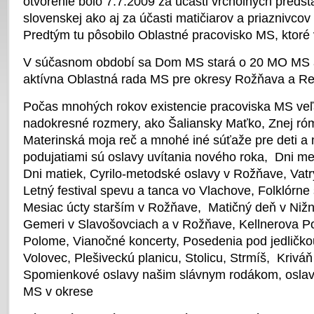
otvorenie bolo 7.7.2009 za účasti vrcholných predst
slovenskej ako aj za účasti matičiarov a priaznivcov
Predtým tu pôsobilo Oblastné pracovisko MS, ktoré 
V súčasnom období sa Dom MS stará o 20 MO MS 
aktívna Oblastná rada MS pre okresy Rožňava a R
Počas mnohých rokov existencie pracoviska MS veľa
nadokresné rozmery, ako Šaliansky Maťko, Znej ró
Materinská moja reč a mnohé iné súťaže pre deti 
podujatiami sú oslavy uvítania nového roka, Dni m
Dni matiek, Cyrilo-metodské oslavy v Rožňave, Vatr
Letný festival spevu a tanca vo Vlachove, Folklórne 
Mesiac úcty starším v Rožňave, Matičný deň v Nižn
Gemeri v Slavošovciach a v Rožňave, Kellnerova 
Polome, Vianočné koncerty, Posedenia pod jedličkou
Volovec, Plešiveckú planicu, Stolicu, Strmíš, Krivá
Spomienkové oslavy našim slávnym rodákom, oslav
MS v okrese