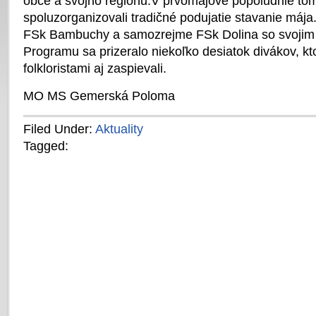
obce a svojho regiónu.V prvomájové popoludnie tom
spoluzorganizovali tradičné podujatie stavanie mája.
FSk Bambuchy a samozrejme FSk Dolina so svoji
Programu sa prizeralo niekoľko desiatok divákov, kto
folkloristami aj zaspievali.
MO MS Gemerská Poloma
Filed Under:
Aktuality
Tagged: