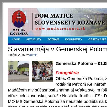
ÚVOD
AKTUALITY
ZOZNAM
DOKUMENTY
OBJEDNAJTE 
Stavanie mája v Gemerskej Polo
1 mája, 2016 by
admin
Gemerská Poloma – 01.0
Fotogaléria
Obec Gemerská Poloma, z 
rodákmi Petrom Kellnerom
Madáčom a v súčasnosti známa aj vďaka svojim folk
víťaz celoslovenskej súťaže Nositelia tradícií. FSk D
MO MS Gemerská Poloma sa neustále podieľa na ku