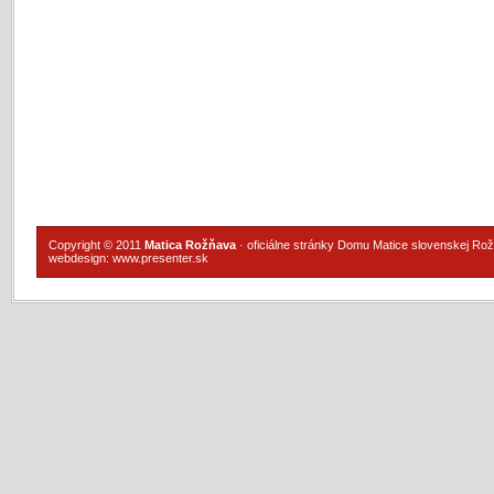
Copyright © 2011
Matica Rožňava
· oficiálne stránky Domu Matice slovenskej Ro
webdesign:
www.presenter.sk